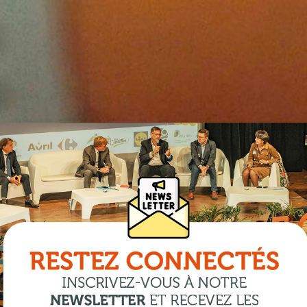
à
les
es
nants pour aborder
e.