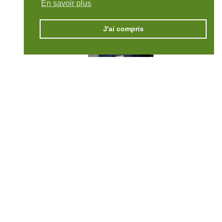
En savoir plus
J'ai compris
Mickaël GIRARD, Directeur Général
https://www.elior.fr/