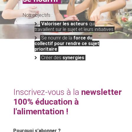
Nos objectifs :
Valoriser les acteurs
qui
travaillent sur le sujet et leurs initiatives
Se nourrir de la
force du
collectif
pour rendre ce sujet
prioritaire
Créer des
synergies
Inscrivez-vous à la
newsletter
100% éducation à
l'alimentation !
Pourquoi s’abonner ?