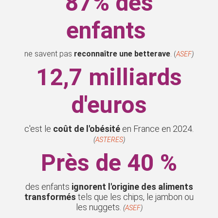
87% des
enfants
ne savent pas
r
econnaître une betterave
.
(
ASEF
)
12,7 milliards
d'euros
c'est le
coût de l'obésité
en France en 2024.
(
ASTERES
)
Près de 40 %
des enfants
ignorent l'origine des aliments
transformés
tels que les chips, le jambon ou
les nuggets.
(
ASEF
)