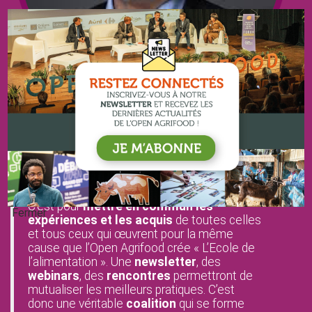
Le Mot du Président, Claude RISAC
C’est pour
mettre en commun les
Fermer
expériences et les acquis
de toutes celles
et tous ceux qui œuvrent pour la même
cause que l’Open Agrifood crée « L’Ecole de
l’alimentation ». Une
newsletter
, des
webinars
, des
rencontres
permettront de
mutualiser les meilleurs pratiques. C’est
donc une véritable
coalition
qui se forme