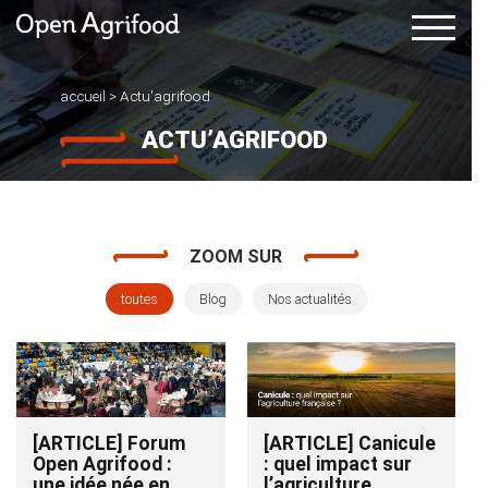
accueil
>
Actu'agrifood
ACTU’AGRIFOOD
ZOOM SUR
toutes
Blog
Nos actualités
[ARTICLE] Forum
[ARTICLE] Canicule
Open Agrifood :
: quel impact sur
une idée née en
l’agriculture