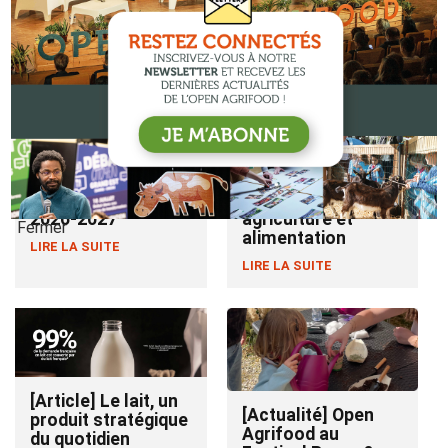
[Actualité] L’École
[Actualité] « Coup
de l’alimentation
de cœur JNAgri
change d’échelle :
2026 » : une
plus de 20 000
reconnaissance
élèves sensibilisés
pour un événement
dès la rentrée
qui reconnecte
2026-2027
agriculture et
Fermer
alimentation
LIRE LA SUITE
LIRE LA SUITE
[Article] Le lait, un
[Actualité] Open
produit stratégique
Agrifood au
du quotidien