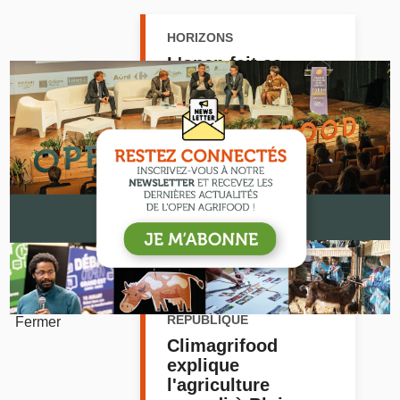
HORIZONS
L'open fait sa
rentrée
Voir l'article
JUIN 2021
LA NOUVELLE
REPUBLIQUE
Fermer
Climagrifood
explique
l'agriculture