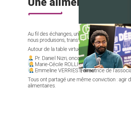
Une alimentation qui
Au fil des échanges, une idée s’est imposée 
nous produisons, transformons et transmetton
Autour de la table virtuelle :
Pr. Daniel Nizri, oncologue et président du
Marie-Cécile ROLLIN, directrice générale 
Emmeline VERRIEST, directrice de l'associ
Fermer
Tous ont partagé une même conviction : agir d
alimentaires.