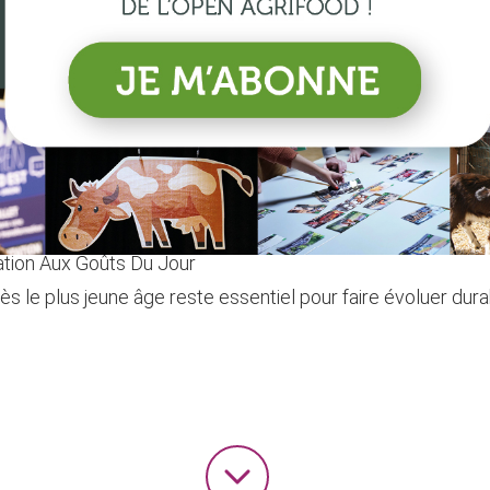
 dépasse la seule question 
: l’alimentation ne concerne pas uniquement ce que nous c
s nos habitudes alimentaires.
 Programme National Nutrition Santé 4
de Restau'Co
ation Aux Goûts Du Jour
ès le plus jeune âge reste essentiel pour faire évoluer d