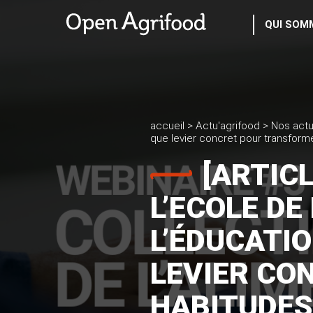
QUI SOM
accueil
>
Actu'agrifood
>
Nos actu
que levier concret pour transform
[ARTIC
L’ECOLE DE
L’ÉDUCATI
LEVIER CO
HABITUDES